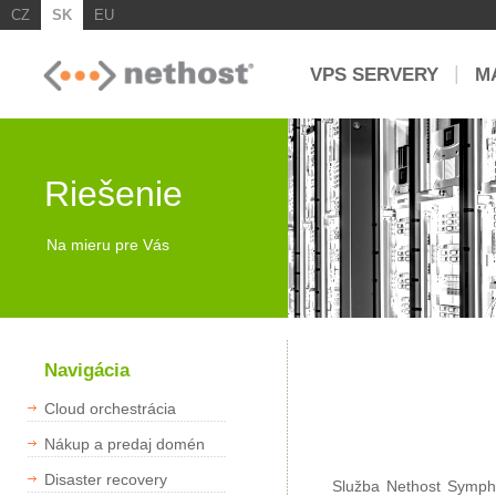
CZ
SK
EU
|
VPS SERVERY
M
Riešenie
Na mieru pre Vás
Navigácia
Cloud orchestrácia
Nákup a predaj domén
Disaster recovery
Služba Nethost Symphon