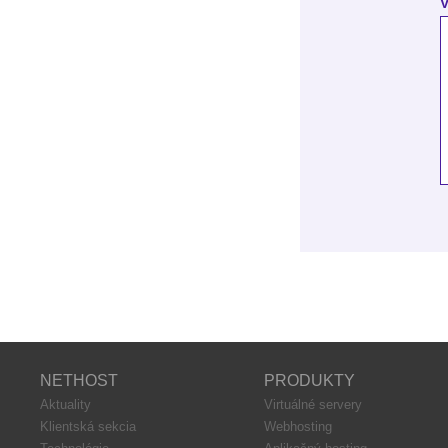
V
NETHOST
PRODUKTY
Aktuality
Virtuálné servery
Klientská sekcia
Webhosting