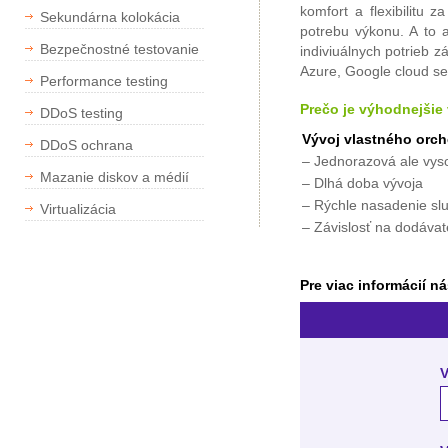
komfort a flexibilitu
Sekundárna kolokácia
potrebu výkonu. A to 
Bezpečnostné testovanie
indiviuálnych potrieb 
Azure, Google cloud se
Performance testing
Prečo je výhodnejši
DDoS testing
Vývoj vlastného orc
DDoS ochrana
– Jednorazová ale vyso
Mazanie diskov a médií
– Dlhá doba vývoja
– Rýchle nasadenie sl
Virtualizácia
– Závislosť na dodávate
Pre viac informácií n
V