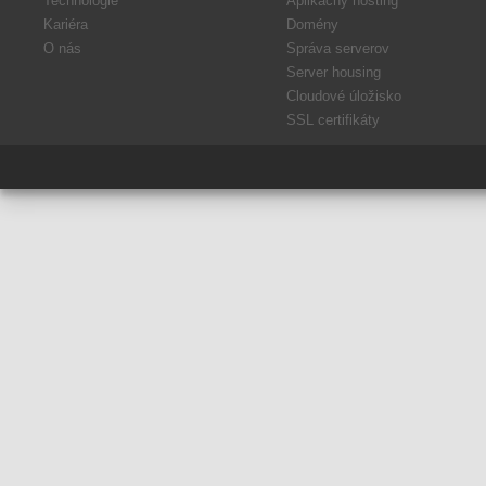
Technológie
Aplikačný hosting
Kariéra
Domény
O nás
Správa serverov
Server housing
Cloudové úložisko
SSL certifikáty