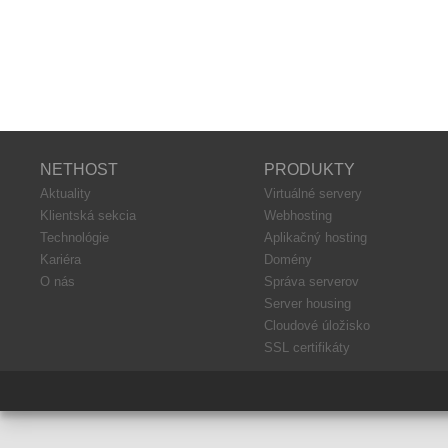
NETHOST
PRODUKTY
Aktuality
Virtuálné servery
Klientská sekcia
Webhosting
Technológie
Aplikačný hosting
Kariéra
Domény
O nás
Správa serverov
Server housing
Cloudové úložisko
SSL certifikáty