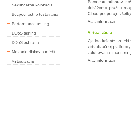
Pomocou súborov naši
Sekundárna kolokácia
dokážeme pružne reag
Cloud podporuje všetky
Bezpečnostné testovanie
Viac informácií
Performance testing
Virtualizácia
DDoS testing
Zjednodušenie, zefektí
DDoS ochrana
virtualizačnej platfor
Mazanie diskov a médií
zálohovania, monitoring
Viac informácií
Virtualizácia