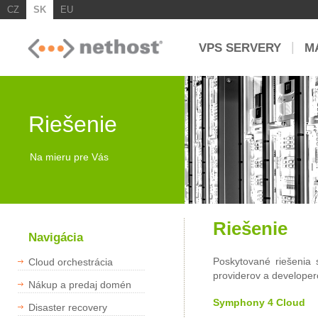
CZ
SK
EU
|
VPS SERVERY
M
Riešenie
Na mieru pre Vás
Riešenie
Navigácia
Poskytované riešenia 
Cloud orchestrácia
providerov a developer
Nákup a predaj domén
Symphony 4 Cloud
Disaster recovery